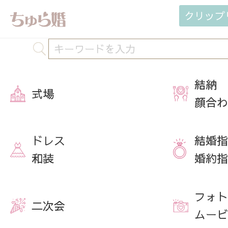
クリップ
結納
式場
顔合わ
ドレス
結婚指
和装
婚約指
フォト
二次会
ムービ