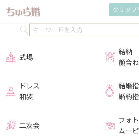
クリップ
結納
式場
顔合わ
ドレス
結婚指
和装
婚約指
フォト
二次会
ムービ