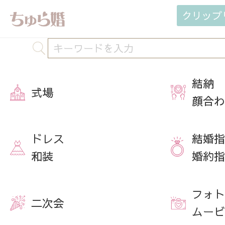
クリップ
結納
式場
顔合わ
ドレス
結婚指
和装
婚約指
フォト
二次会
ムービ