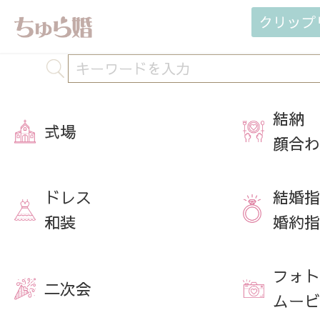
クリップ
結納
式場
顔合わ
ドレス
結婚指
和装
婚約指
フォト
二次会
ムービ