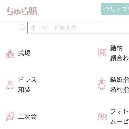
クリップ
結納
式場
顔合わ
ドレス
結婚指
和装
婚約指
フォト
二次会
ムービ