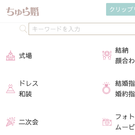
クリップ
結納
式場
顔合わ
ドレス
結婚指
和装
婚約指
フォト
二次会
ムービ