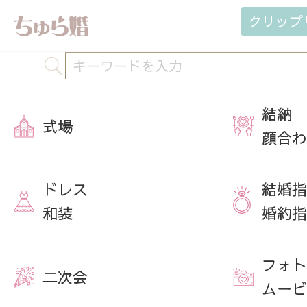
クリップ
結納
式場
顔合わ
ドレス
結婚指
和装
婚約指
フォト
二次会
ムービ