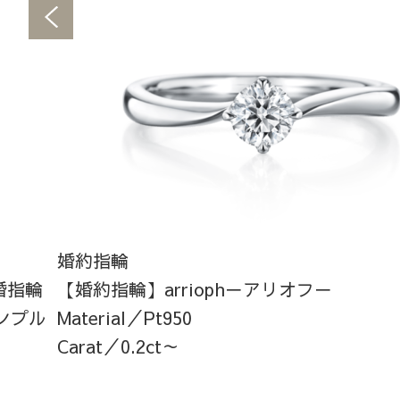
婚約指輪
結婚指輪
【婚約指輪】arrioph－アリオフ－
ンプル
Material／Pt950
Carat／0.2ct～