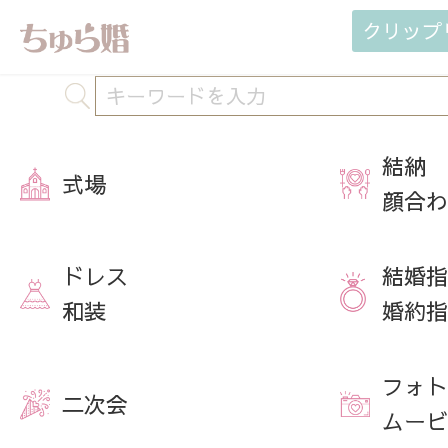
クリップ
結納
式場
顔合わ
ドレス
結婚指
和装
婚約指
フォト
二次会
ムービ