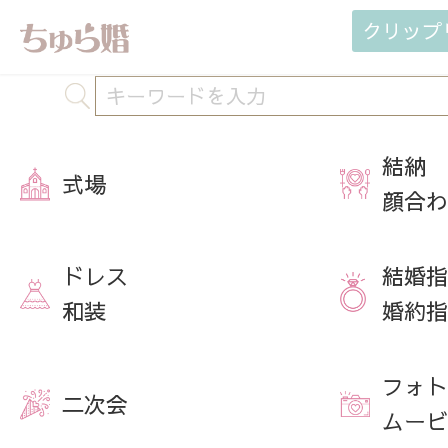
クリップ
結納
式場
顔合わ
ドレス
結婚指
和装
婚約指
フォト
二次会
ムービ