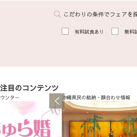
こだわりの条件でフェアを
有料試食あり
無料
注目のコンテンツ
ウンター
沖縄県民の結納・顔合わせ情報