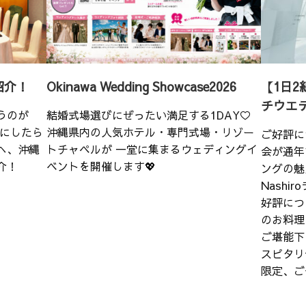
紹介！
Okinawa Wedding Showcase2026
【1日2
チウエ
うのが
結婚式場選びにぜったい満足する1DAY♡
こにしたら
沖縄県内の人気ホテル・専門式場・リゾー
ご好評に
へ、沖縄
トチャペルが 一堂に集まるウェディングイ
会が通年
介！
ベントを開催します💖
ングの魅
Nash
好評につ
のお料理
ご堪能下
スピタリ
限定、ご