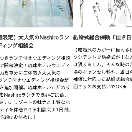
組限定】大人気のNashiroラン
結婚式総合保険『佳き日
ディング相談会
【結婚式の万が一に備える
クシデントで結婚式が！な
つきランチ付きウエディング相談
は限りません。そんな時の
で開催決定！琉球ホテルウエディ
場のキャンセル料や、当日
力を存分にご体感♪大人気の
補償に対応した結婚式総合
iroランチ付きウエディング相談会が
回きりのお支払いでOK★
き追加開催。琉球ホテルこだわり
をNashiroランチで是非ご試食、
さい。リゾートの魅力と上質なホ
ティを体感できる相談会♪1日2組
予約はお早めに！