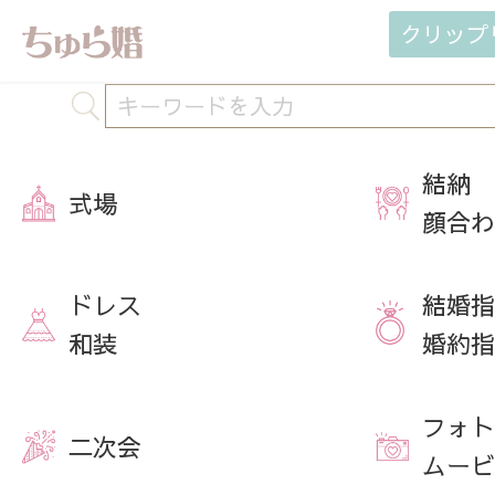
クリップ
結納
式場
顔合わ
ドレス
結婚指
和装
婚約指
フォト
二次会
ムービ