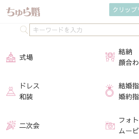
クリップ
結納
式場
顔合わ
ドレス
結婚指
和装
婚約指
フォト
二次会
ムービ