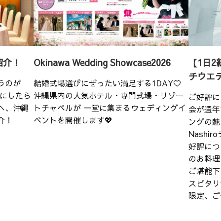
紹介！
Okinawa Wedding Showcase2026
【1日2
チウエ
うのが
結婚式場選びにぜったい満足する1DAY♡
こにしたら
沖縄県内の人気ホテル・専門式場・リゾー
ご好評に
へ、沖縄
トチャペルが 一堂に集まるウェディングイ
会が通年
介！
ベントを開催します💖
ングの魅
Nash
好評につ
のお料理
ご堪能下
スピタリ
限定、ご