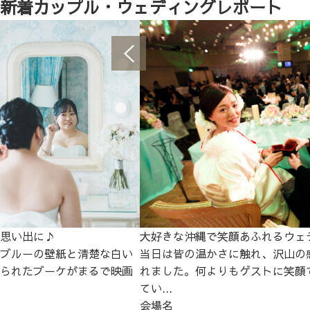
新着カップル・ウェディングレポート
思い出に♪
大好きな沖縄で笑顔あふれるウェ
ブルーの壁紙と清楚な白い
当日は皆の温かさに触れ、沢山の
られたブーケがまるで映画
れました。何よりもゲストに笑顔
てい...
会場名