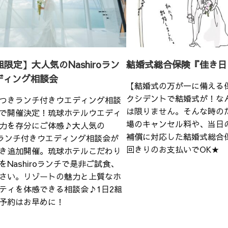
組限定】大人気のNashiroラン
結婚式総合保険『佳き日
ディング相談会
【結婚式の万が一に備える
クシデントで結婚式が！な
つきランチ付きウエディング相談
は限りません。そんな時の
で開催決定！琉球ホテルウエディ
場のキャンセル料や、当日
力を存分にご体感♪大人気の
補償に対応した結婚式総合
iroランチ付きウエディング相談会が
回きりのお支払いでOK★
き追加開催。琉球ホテルこだわり
をNashiroランチで是非ご試食、
さい。リゾートの魅力と上質なホ
ティを体感できる相談会♪1日2組
予約はお早めに！