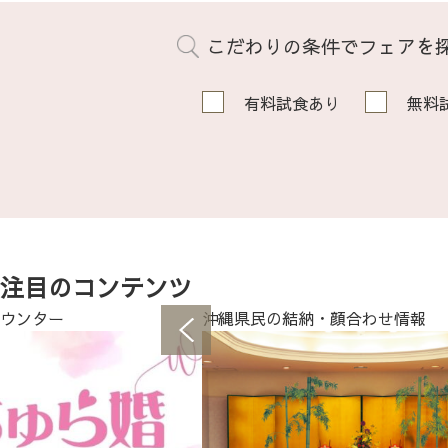
こだわりの条件でフェアを
有料試食あり
無料
注目のコンテンツ
ウンター
沖縄県民の結納・顔合わせ情報