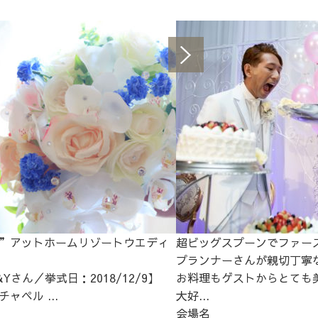
”アットホームリゾートウエディ
超ビッグスプーンでファー
プランナーさんが親切丁寧
Yさん／挙式日：2018/12/9】
お料理もゲストからとても
ャペル ...
大好...
会場名