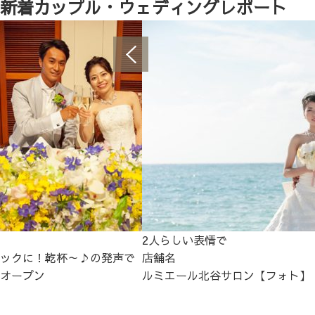
新着カップル・ウェディングレポート
2人らしい表情で
ックに！乾杯～♪の発声で
店舗名
オープン
ルミエール北谷サロン【フォト】