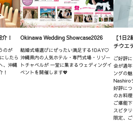
紹介！
Okinawa Wedding Showcase2026
【1日2
チウエ
うのが
結婚式場選びにぜったい満足する1DAY♡
こにしたら
沖縄県内の人気ホテル・専門式場・リゾー
ご好評に
へ、沖縄
トチャペルが 一堂に集まるウェディングイ
会が通年
介！
ベントを開催します💖
ングの魅
Nash
好評につ
のお料理
ご堪能下
スピタリ
限定、ご