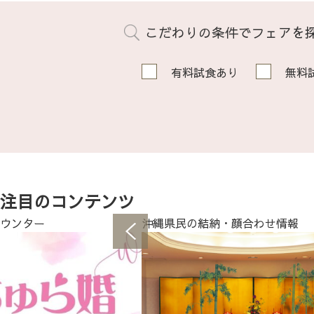
こだわりの条件でフェアを
有料試食あり
無料
注目のコンテンツ
ウンター
沖縄県民の結納・顔合わせ情報