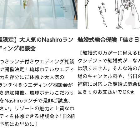
組限定】大人気のNashiroラン
結婚式総合保険『佳き日
ディング相談会
【結婚式の万が一に備える
クシデントで結婚式が！な
つきランチ付きウエディング相談
は限りません。そんな時の
で開催決定！琉球ホテルウエディ
場のキャンセル料や、当日
力を存分にご体感♪大人気の
補償に対応した結婚式総合
iroランチ付きウエディング相談会が
回きりのお支払いでOK★
き追加開催。琉球ホテルこだわり
をNashiroランチで是非ご試食、
さい。リゾートの魅力と上質なホ
ティを体感できる相談会♪1日2組
予約はお早めに！