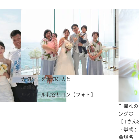
大切な日を大切な人と
店舗名
ルミエール北谷サロン【フォト】
”憧れの
ング♡
【Tさん&
・挙式：チ
会場名