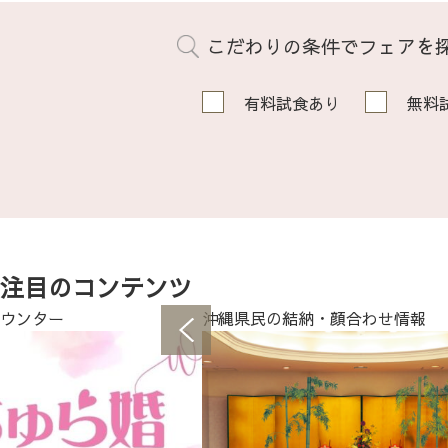
こだわりの条件でフェアを
有料試食あり
無料
注目のコンテンツ
ウンター
沖縄県民の結納・顔合わせ情報