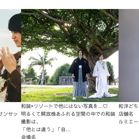
和装×リゾートで他にはない写真を...♡
和洋どち
サンセッ
明るくて開放感あふれる空間の中での和装
店舗名
撮影は、
ルミエー
「他とは違う」「自...
会場名