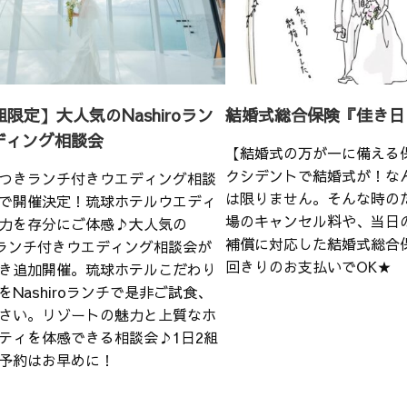
組限定】大人気のNashiroラン
結婚式総合保険『佳き日
ディング相談会
【結婚式の万が一に備える
クシデントで結婚式が！な
つきランチ付きウエディング相談
は限りません。そんな時の
で開催決定！琉球ホテルウエディ
場のキャンセル料や、当日
力を存分にご体感♪大人気の
補償に対応した結婚式総合
iroランチ付きウエディング相談会が
回きりのお支払いでOK★
き追加開催。琉球ホテルこだわり
をNashiroランチで是非ご試食、
さい。リゾートの魅力と上質なホ
ティを体感できる相談会♪1日2組
予約はお早めに！