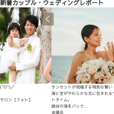
新着カップル・ウェディングレポート
^O^)／
サンセットが祝福する特別な誓い
海と空がやわらかな光に包まれる
サロン【フォト】
トタイム。
読谷の海をバック...
会場名