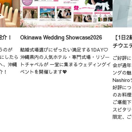
紹介！
Okinawa Wedding Showcase2026
【1日2
チウエ
うのが
結婚式場選びにぜったい満足する1DAY♡
こにしたら
沖縄県内の人気ホテル・専門式場・リゾー
ご好評に
へ、沖縄
トチャペルが 一堂に集まるウェディングイ
会が通年
介！
ベントを開催します💖
ングの魅
Nash
好評につ
のお料理
ご堪能下
スピタリ
限定、ご