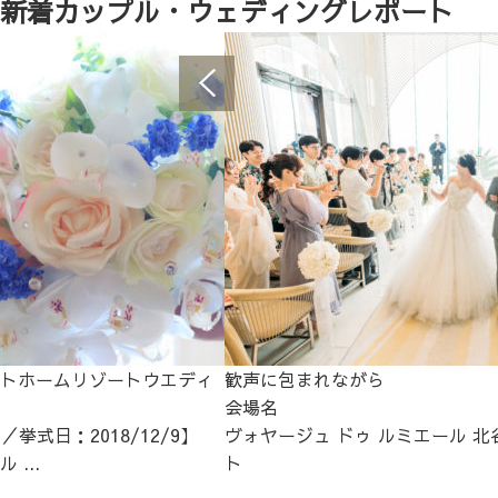
新着カップル・ウェディングレポート
トホームリゾートウエディ
歓声に包まれながら
会場名
／挙式日：2018/12/9】
ヴォヤージュ ドゥ ルミエール 北
...
ト