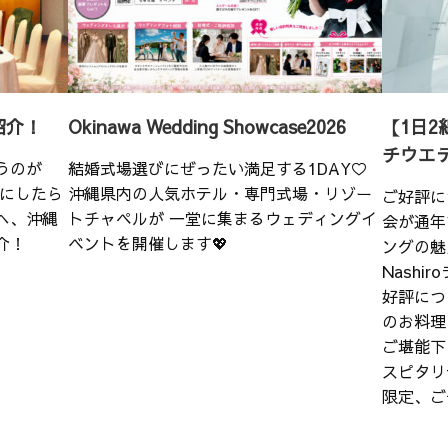
紹介！
Okinawa Wedding Showcase2026
【1日2
チウエ
うのが
結婚式場選びにぜったい満足する1DAY♡
こにしたら
沖縄県内の人気ホテル・専門式場・リゾー
ご好評に
へ、沖縄
トチャペルが 一堂に集まるウェディングイ
会が通年
介！
ベントを開催します💖
ングの魅
Nash
好評につ
のお料理
ご堪能下
スピタリ
限定、ご