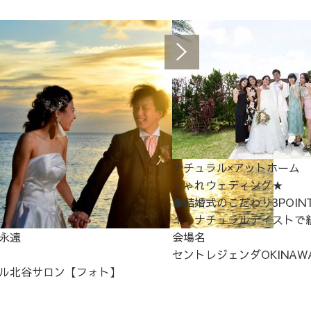
ナチュラル×アットホーム
しゃれウェディング★
●結婚式のこだわり3POIN
１：ナチュラルテイストで統
永遠
会場名
セントレジェンダOKINAW
ル北谷サロン【フォト】