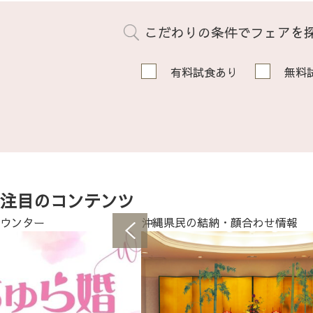
こだわりの条件でフェアを
有料試食あり
無料
注目のコンテンツ
ウンター
沖縄県民の結納・顔合わせ情報