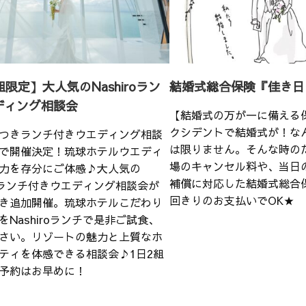
組限定】大人気のNashiroラン
結婚式総合保険『佳き日
ディング相談会
【結婚式の万が一に備える
クシデントで結婚式が！な
つきランチ付きウエディング相談
は限りません。そんな時の
で開催決定！琉球ホテルウエディ
場のキャンセル料や、当日
力を存分にご体感♪大人気の
補償に対応した結婚式総合
iroランチ付きウエディング相談会が
回きりのお支払いでOK★
き追加開催。琉球ホテルこだわり
をNashiroランチで是非ご試食、
さい。リゾートの魅力と上質なホ
ティを体感できる相談会♪1日2組
予約はお早めに！