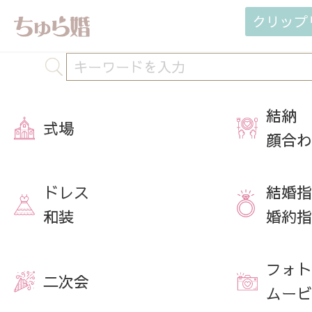
クリップ
結納
式場
顔合わ
ドレス
結婚指
和装
婚約指
フォト
二次会
ムービ