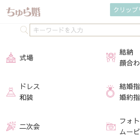
クリップ
結納
式場
顔合わ
ドレス
結婚指
和装
婚約指
フォト
二次会
ムービ