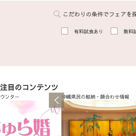
こだわりの条件でフェアを
有料試食あり
無料
注目のコンテンツ
ウンター
沖縄県民の結納・顔合わせ情報