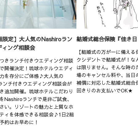
組限定】大人気のNashiroラン
結婚式総合保険『佳き日
ディング相談会
【結婚式の万が一に備える
クシデントで結婚式が！な
つきランチ付きウエディング相談
は限りません。そんな時の
で開催決定！琉球ホテルウエディ
場のキャンセル料や、当日
力を存分にご体感♪大人気の
補償に対応した結婚式総合
iroランチ付きウエディング相談会が
回きりのお支払いでOK★
き追加開催。琉球ホテルこだわり
をNashiroランチで是非ご試食、
さい。リゾートの魅力と上質なホ
ティを体感できる相談会♪1日2組
予約はお早めに！