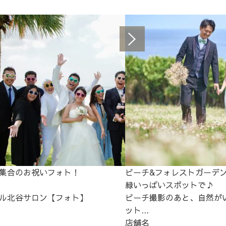
集合のお祝いフォト！
ビーチ&フォレストガーデ
緑いっぱいスポットで♪
ル北谷サロン【フォト】
ビーチ撮影のあと、自然が
ット...
店舗名