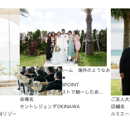
ナチュラル×アットホーム 海外のようなお
しゃれウェディング★
●結婚式のこだわり3POINT
１：ナチュラルテイストで統一した会...
会場名
ご友人大
セントレジェンダOKINAWA
店舗名
谷リゾー
ルミエー