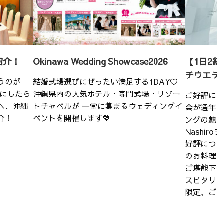
紹介！
Okinawa Wedding Showcase2026
【1日2
チウエ
うのが
結婚式場選びにぜったい満足する1DAY♡
こにしたら
沖縄県内の人気ホテル・専門式場・リゾー
ご好評に
へ、沖縄
トチャペルが 一堂に集まるウェディングイ
会が通年
介！
ベントを開催します💖
ングの魅
Nash
好評につ
のお料理
ご堪能下
スピタリ
限定、ご