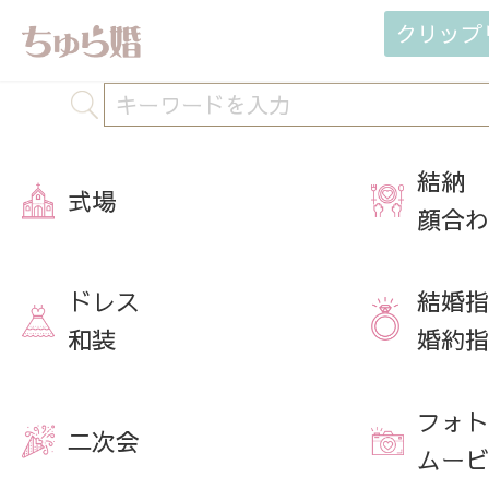
クリップ
結納
式場
顔合わ
ドレス
結婚指
和装
婚約指
フォト
二次会
ムービ