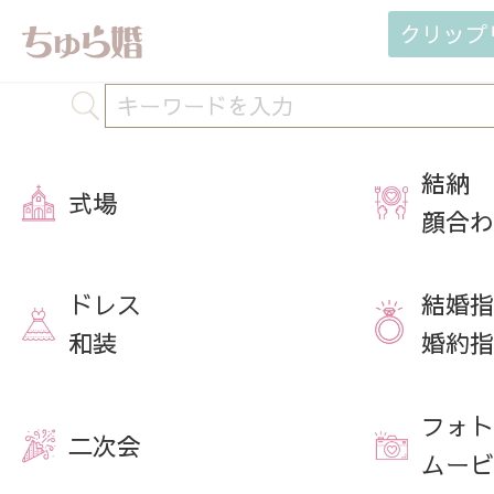
クリップ
結納
式場
顔合わ
ドレス
結婚指
和装
婚約指
フォト
二次会
ムービ