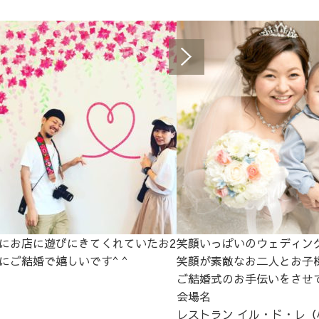
にお店に遊びにきてくれていたお2
笑顔いっぱいのウェディン
にご結婚で嬉しいです^ ^
笑顔が素敵なお二人とお子
ご結婚式のお手伝いをさせて
会場名
レストラン イル・ド・レ