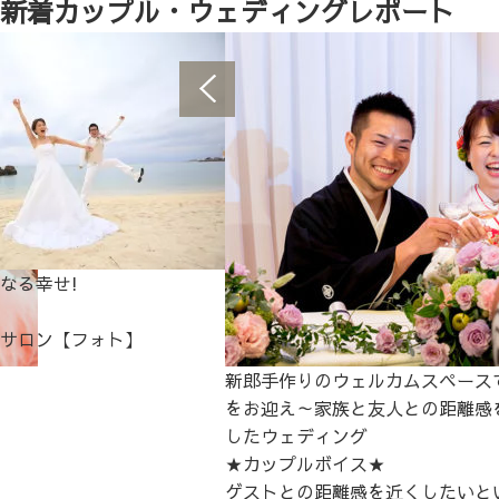
新着カップル・ウェディングレポート
なる幸せ!
サロン【フォト】
新郎手作りのウェルカムスペース
をお迎え～家族と友人との距離感
したウェディング
★カップルボイス★
ゲストとの距離感を近くしたいと