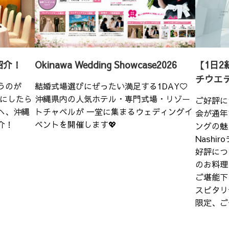
紹介！
Okinawa Wedding Showcase2026
【1日2
チウエ
うのが
結婚式場選びにぜったい満足する1DAY♡
こにしたら
沖縄県内の人気ホテル・専門式場・リゾー
ご好評に
へ、沖縄
トチャペルが 一堂に集まるウェディングイ
会が通年
介！
ベントを開催します💖
ングの魅
Nash
好評につ
のお料理
ご堪能下
スピタリ
限定、ご