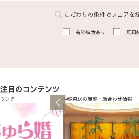
こだわりの条件でフェアを
有料試食あり
無料
注目のコンテンツ
ウンター
沖縄県民の結納・顔合わせ情報