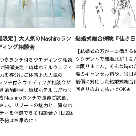
組限定】大人気のNashiroラン
結婚式総合保険『佳き日
ディング相談会
【結婚式の万が一に備える
クシデントで結婚式が！な
つきランチ付きウエディング相談
は限りません。そんな時の
で開催決定！琉球ホテルウエディ
場のキャンセル料や、当日
力を存分にご体感♪大人気の
補償に対応した結婚式総合
iroランチ付きウエディング相談会が
回きりのお支払いでOK★
き追加開催。琉球ホテルこだわり
をNashiroランチで是非ご試食、
さい。リゾートの魅力と上質なホ
ティを体感できる相談会♪1日2組
予約はお早めに！