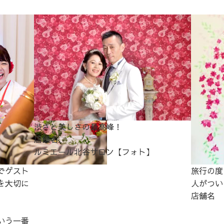
渋さと美しさの最高峰！
店舗名
ルミエール北谷サロン【フォト】
でゲスト
旅行の度
を大切に
人がつい
店舗名
いう一番