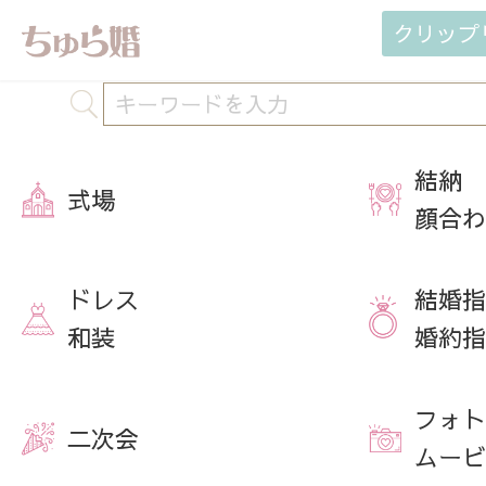
クリップ
結納
式場
顔合わ
ドレス
結婚指
和装
婚約指
フォト
二次会
ムービ