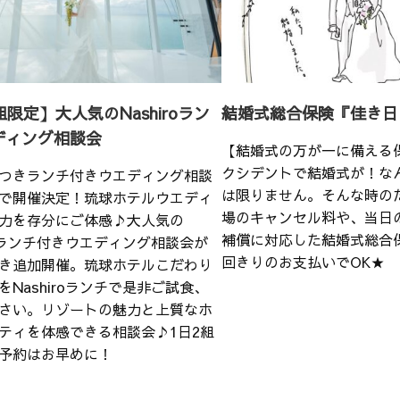
組限定】大人気のNashiroラン
結婚式総合保険『佳き日
ディング相談会
【結婚式の万が一に備える
クシデントで結婚式が！な
つきランチ付きウエディング相談
は限りません。そんな時の
で開催決定！琉球ホテルウエディ
場のキャンセル料や、当日
力を存分にご体感♪大人気の
補償に対応した結婚式総合
iroランチ付きウエディング相談会が
回きりのお支払いでOK★
き追加開催。琉球ホテルこだわり
をNashiroランチで是非ご試食、
さい。リゾートの魅力と上質なホ
ティを体感できる相談会♪1日2組
予約はお早めに！