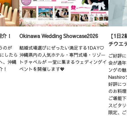
紹介！
Okinawa Wedding Showcase2026
【1日2
チウエ
うのが
結婚式場選びにぜったい満足する1DAY♡
こにしたら
沖縄県内の人気ホテル・専門式場・リゾー
ご好評に
へ、沖縄
トチャペルが 一堂に集まるウェディングイ
会が通年
介！
ベントを開催します💖
ングの魅
Nash
好評につ
のお料理
ご堪能下
スピタリ
限定、ご