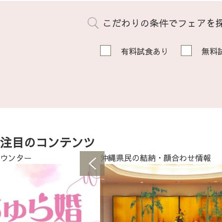
こだわりの条件でフェアを
有料試食あり
無料
注目のコンテンツ
ウンター
沖縄県民の結納・顔合わせ情報