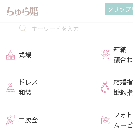
クリップ
結納
式場
顔合わ
ドレス
結婚指
和装
婚約指
フォト
二次会
ムービ