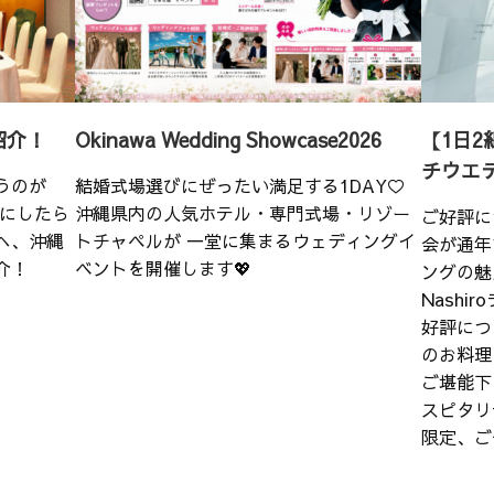
紹介！
Okinawa Wedding Showcase2026
【1日2
チウエ
うのが
結婚式場選びにぜったい満足する1DAY♡
こにしたら
沖縄県内の人気ホテル・専門式場・リゾー
ご好評に
へ、沖縄
トチャペルが 一堂に集まるウェディングイ
会が通年
介！
ベントを開催します💖
ングの魅
Nash
好評につ
のお料理
ご堪能下
スピタリ
限定、ご