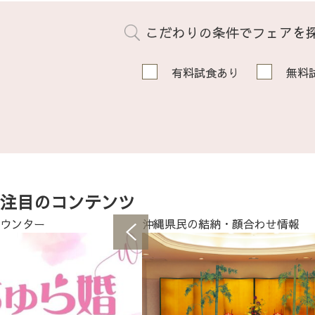
こだわりの条件でフェアを
有料試食あり
無料
注目のコンテンツ
ウンター
沖縄県民の結納・顔合わせ情報