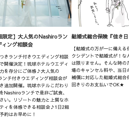
組限定】大人気のNashiroラン
結婚式総合保険『佳き日
ディング相談会
【結婚式の万が一に備える
クシデントで結婚式が！な
つきランチ付きウエディング相談
は限りません。そんな時の
で開催決定！琉球ホテルウエディ
場のキャンセル料や、当日
力を存分にご体感♪大人気の
補償に対応した結婚式総合
iroランチ付きウエディング相談会が
回きりのお支払いでOK★
き追加開催。琉球ホテルこだわり
をNashiroランチで是非ご試食、
さい。リゾートの魅力と上質なホ
ティを体感できる相談会♪1日2組
予約はお早めに！