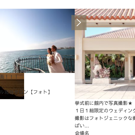
画！！！
ル北谷サロン【フォト】
挙式前に館内で写真撮影★
１日１組限定のウェディン
撮影はフォトジェニックな
ぱい...
会場名