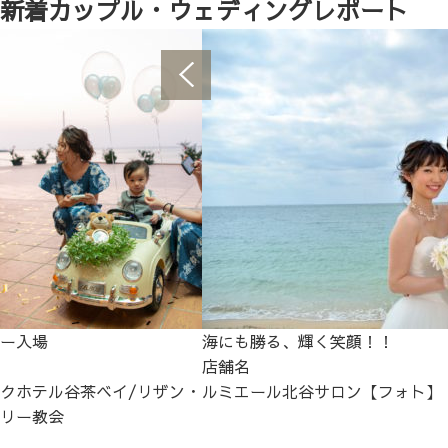
新着カップル・ウェディングレポート
ー入場
海にも勝る、輝く笑顔！！
店舗名
クホテル谷茶ベイ/リザン・
ルミエール北谷サロン【フォト】
リー教会