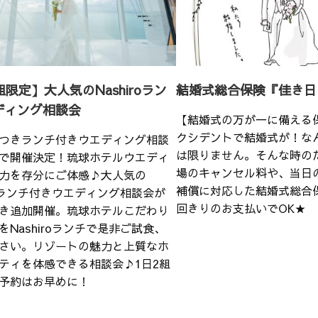
組限定】大人気のNashiroラン
結婚式総合保険『佳き日
ディング相談会
【結婚式の万が一に備える
クシデントで結婚式が！な
つきランチ付きウエディング相談
は限りません。そんな時の
で開催決定！琉球ホテルウエディ
場のキャンセル料や、当日
力を存分にご体感♪大人気の
補償に対応した結婚式総合
iroランチ付きウエディング相談会が
回きりのお支払いでOK★
き追加開催。琉球ホテルこだわり
をNashiroランチで是非ご試食、
さい。リゾートの魅力と上質なホ
ティを体感できる相談会♪1日2組
予約はお早めに！