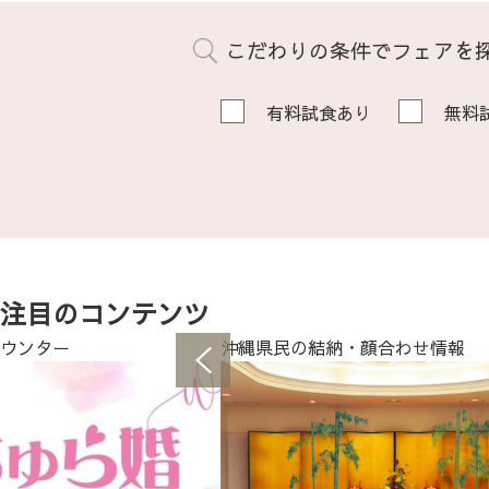
こだわりの条件でフェアを
有料試食あり
無料
注目のコンテンツ
ウンター
沖縄県民の結納・顔合わせ情報