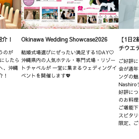
紹介！
Okinawa Wedding Showcase2026
【1日2
チウエ
うのが
結婚式場選びにぜったい満足する1DAY♡
こにしたら
沖縄県内の人気ホテル・専門式場・リゾー
ご好評に
へ、沖縄
トチャペルが 一堂に集まるウェディングイ
会が通年
介！
ベントを開催します💖
ングの魅
Nash
好評につ
のお料理
ご堪能下
スピタリ
限定、ご