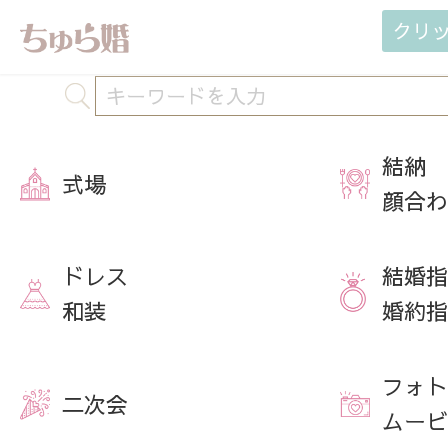
クリ
結納
式場
顔合わ
ドレス
結婚指
和装
婚約指
フォト
二次会
ムービ