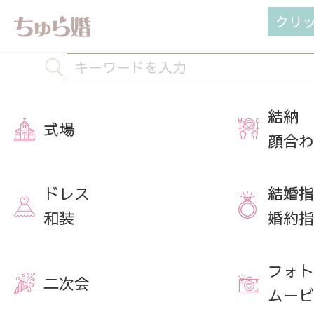
クリ
結納
式場
顔合わ
ドレス
結婚指
和装
婚約指
フォト
二次会
ムービ