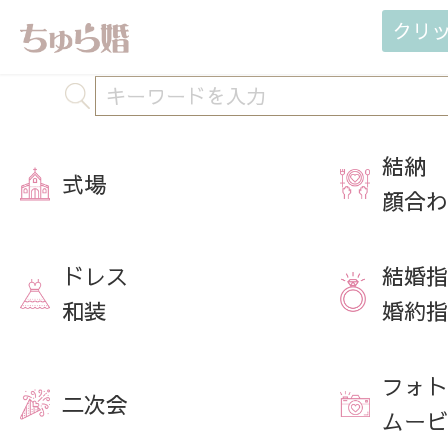
クリ
結納
式場
顔合わ
ドレス
結婚指
和装
婚約指
フォト
二次会
ムービ