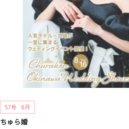
57号
6月
ちゅら婚