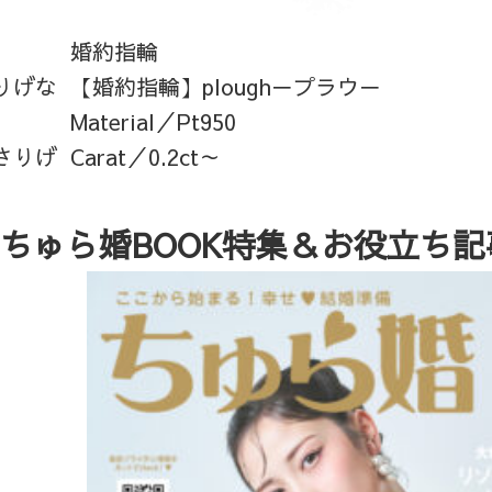
婚約指輪
りげな
【婚約指輪】plough－プラウ－
Material／Pt950
さりげ
Carat／0.2ct～
ちゅら婚BOOK特集＆お役立ち記