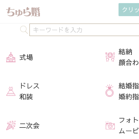
クリ
結納
式場
顔合わ
ドレス
結婚指
和装
婚約指
フォト
二次会
ムービ