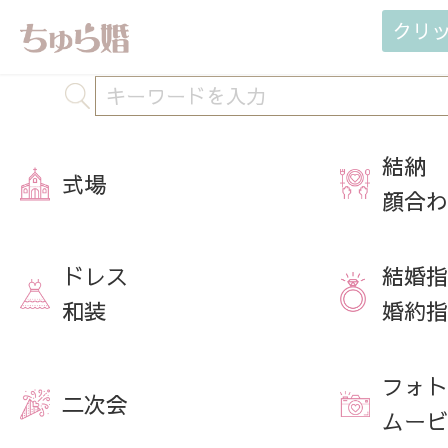
クリ
結納
式場
顔合わ
ドレス
結婚指
和装
婚約指
フォト
二次会
ムービ