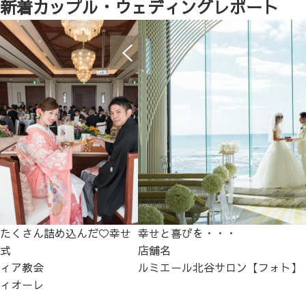
新着カップル・ウェディングレポート
たくさん詰め込んだ♡幸せ
幸せと喜びを・・・
式
店舗名
ィア教会
ルミエール北谷サロン【フォト】
ィオーレ