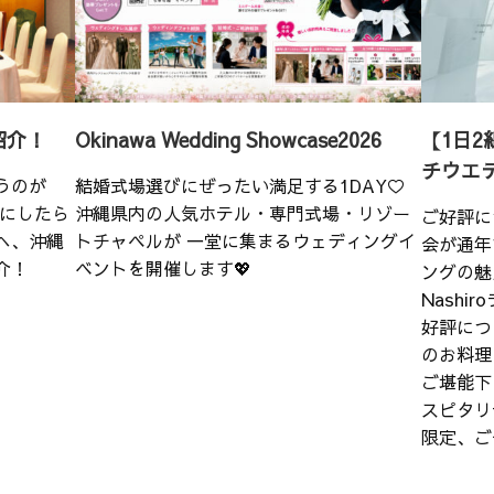
紹介！
Okinawa Wedding Showcase2026
【1日2
チウエ
うのが
結婚式場選びにぜったい満足する1DAY♡
こにしたら
沖縄県内の人気ホテル・専門式場・リゾー
ご好評に
へ、沖縄
トチャペルが 一堂に集まるウェディングイ
会が通年
介！
ベントを開催します💖
ングの魅
Nash
好評につ
のお料理
ご堪能下
スピタリ
限定、ご