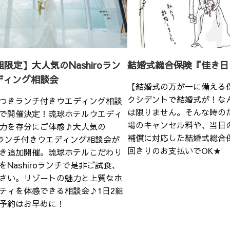
組限定】大人気のNashiroラン
結婚式総合保険『佳き日
ディング相談会
【結婚式の万が一に備える
クシデントで結婚式が！な
つきランチ付きウエディング相談
は限りません。そんな時の
で開催決定！琉球ホテルウエディ
場のキャンセル料や、当日
力を存分にご体感♪大人気の
補償に対応した結婚式総合
iroランチ付きウエディング相談会が
回きりのお支払いでOK★
き追加開催。琉球ホテルこだわり
をNashiroランチで是非ご試食、
さい。リゾートの魅力と上質なホ
ティを体感できる相談会♪1日2組
予約はお早めに！