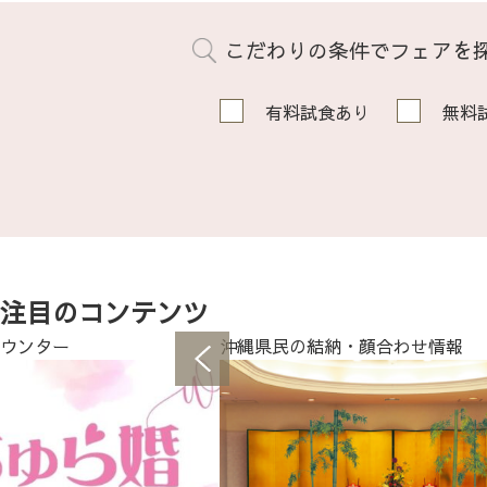
こだわりの条件でフェアを
有料試食あり
無料
注目のコンテンツ
ウンター
沖縄県民の結納・顔合わせ情報