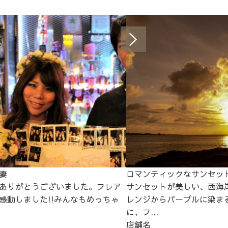
妻
ロマンティックなサンセッ
ありがとうございました。フレア
サンセットが美しい、西海
感動しました!!みんなもめっちゃ
レンジからパープルに染ま
に、フ...
店舗名